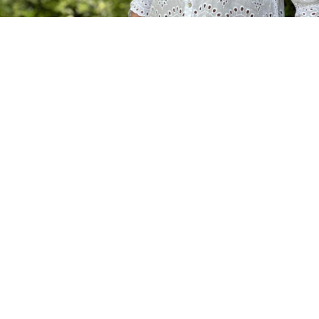
”Jeg følte mig tryg og godt behandlet hos Memira’s
øjenlæge. Jeg ser nu verden i HD.” Monica Holtz”
Monica Holtz
Pædagogmedhjælper