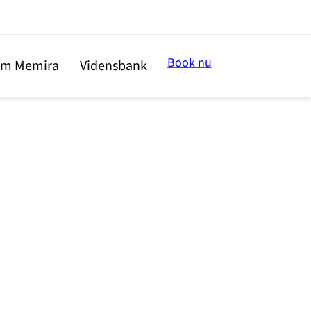
Book nu
m Memira
Vidensbank