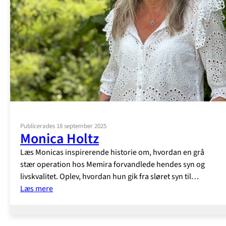
Publicerades 18 september 2025
Monica Holtz
Læs Monicas inspirerende historie om, hvordan en grå
stær operation hos Memira forvandlede hendes syn og
livskvalitet. Oplev, hvordan hun gik fra sløret syn til…
:
Læs mere
Monica
Holtz