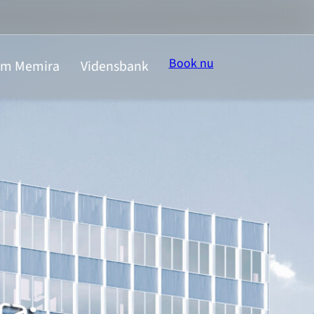
Book nu
m Memira
Vidensbank