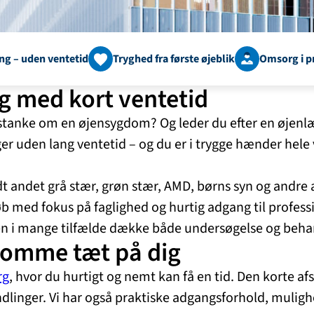
ng – uden ventetid
Tryghed fra første øjeblik
Omsorg i p
g med kort ventetid
istanke om en øjensygdom? Og leder du efter en øjenl
er uden lang ventetid – og du er i trygge hænder hele 
dt andet grå stær, grøn stær, AMD, børns syn og andre
b med fokus på faglighed og hurtig adgang til profess
en i mange tilfælde dække både undersøgelse og beha
gdomme tæt på dig
rg
, hvor du hurtigt og nemt kan få en tid. Den korte a
linger. Vi har også praktiske adgangsforhold, mulighed