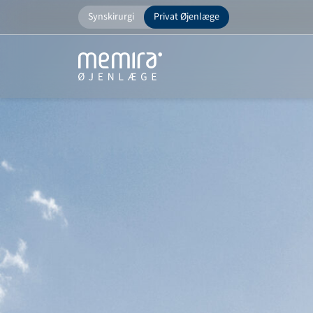
Spring
Synskirurgi
Privat Øjenlæge
til
indhold