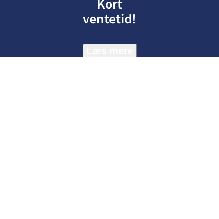
Kort
ventetid!
Læs mere
Tryghedsgaranti
Behandlinger
Grå stær operation
AMD behandling
Børns syn
Tørre øjne behandling