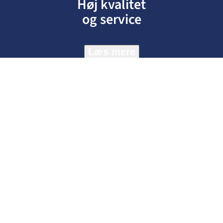
Høj kvalitet
og service
Læs mere