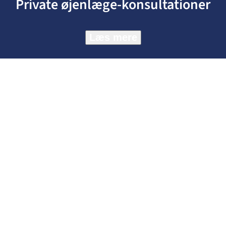
Private øjenlæge-konsultationer
Læs mere
Klinikker
Aalborg
Aarhus
København
Kolding
Info
Sundhedsforsikring
Kunder
Om Memira
Vidensbank